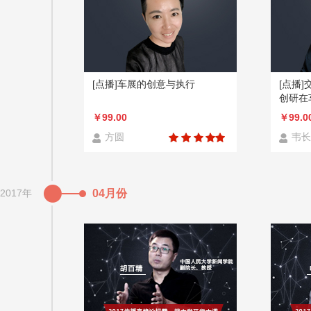
[点播]车展的创意与执行
[点播
创研在
￥99.00
￥99.0
方圆
韦长
2017年
04月份