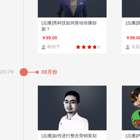
[点播]黑科技如何推动传播创
[点播
新？
￥99.00
￥99.0
杨智予
吴磊
2017年
08月份
[点播]如何进行整合营销策划
[点播