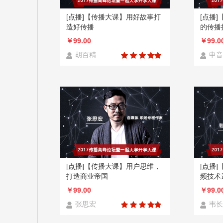
[点播]【传播大课】用好故事打
[点播
造好传播
的传播
￥99.00
￥99.0
胡百精
申音
[点播]【传播大课】用户思维，
[点播
打造商业帝国
频技术
￥99.00
￥99.0
张思宏
韦长