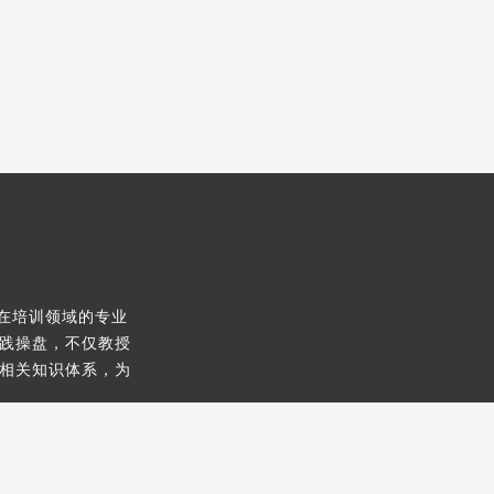
，在培训领域的专业
践操盘，不仅教授
相关知识体系，为
Copyright © 2017 17BigStudy. All Rights Reserved.
 北京智汇云管理顾问有限公司 |
京ICP备17014411号
京公网安备 110108