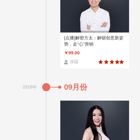
[点播]解密方太：解锁创意新姿
势，走“心”营销
￥99.00
张猛
09月份
2018年