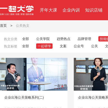
开年大课
企业内训
知识店铺
首页
>
公关热文
全部
公关学院
趋势热点
品牌管理
技能
热文分类
全部
一起研学
文案
公众号
公关
热文标签
企业出海公关策略系列(二)
企业出海公关策略系