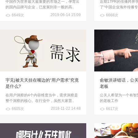
中国作为世界最大最重要的市场之一，孕育出
近期17PR的传播跨界
的国内品牌与企业，已发展到非一般的高..
了“中国企业海外传播专
2019-06-14 15:09
6649次
6668次
宇见|被天天挂在嘴边的“用户需求”究竟
俞敏洪讲错话，公
是什么?
老板
在用户洞察的4个内容维度当中，需求洞察是
公关人希望为一个有智
整个洞察的核心。在行业中，虽然大家普..
的老板工作
2018-11-22 14:48
6605次
6617次