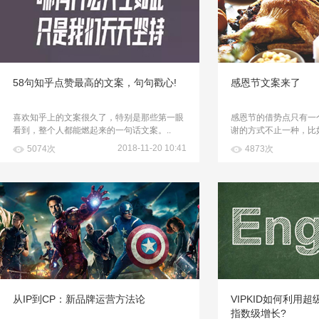
58句知乎点赞最高的文案，句句戳心!
感恩节文案来了
喜欢知乎上的文案很久了，特别是那些第一眼
感恩节的借势点只有一
看到，整个人都能燃起来的一句话文案。..
谢的方式不止一种，比如
2018-11-20 10:41
5074次
4873次
从IP到CP：新品牌运营方法论
VIPKID如何利用
指数级增长?